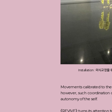
Installation : 의식교
Movements calibrated to the sa
however, such coordination o
autonomy of the self.
《REVIVE》 turns its attention t