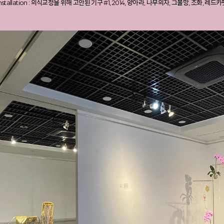
Installation : 의식교정을 위해 고안된 기구 #1, 2014, 양아라, 나무의자, 그물망, 조화, 레드카