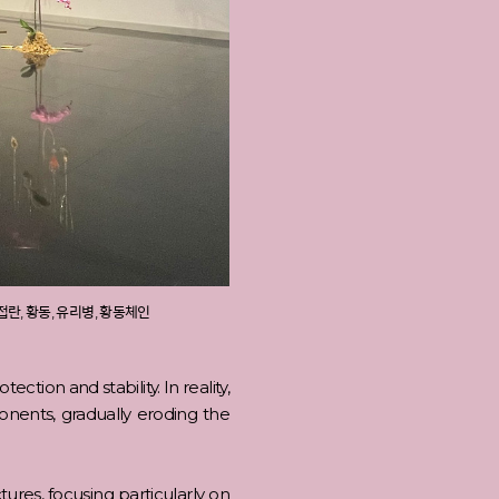
 호접란, 황동, 유리병, 황동체인
tion and stability. In reality,
onents, gradually eroding the
tures, focusing particularly on