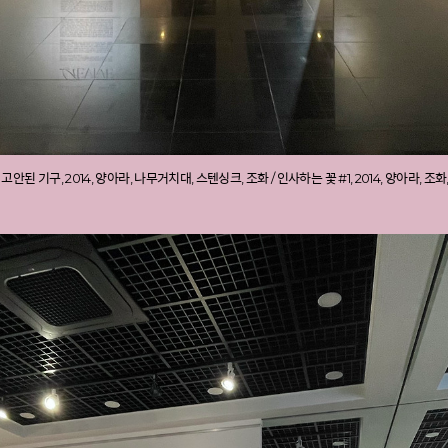
 위해 고안된 기구, 2014, 양아라, 나무거치대, 스텐싱크, 조화 / 인사하는 꽃 #1, 2014, 양아라, 