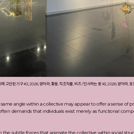
정을 위해 고안된 기구 #2, 2026, 양아라, 황동, 직조직물, 비즈 / 인사하는 꽃 #2, 2026, 양아라,
me angle within a collective may appear to offer a sense of protec
ften demands that individuals exist merely as functional comp
o the subtle forces that animate the collective within social struc