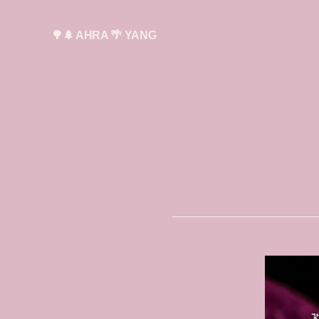
🌳🌲 AHRA 🌴 YANG